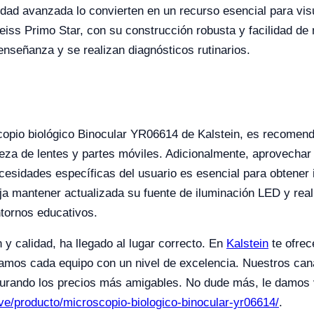
lidad avanzada lo convierten en un recurso esencial para vis
 Zeiss Primo Star, con su construcción robusta y facilidad de
 enseñanza y se realizan diagnósticos rutinarios.
copio biológico Binocular YR06614 de Kalstein, es recomen
ieza de lentes y partes móviles. Adicionalmente, aprovecha
necesidades específicas del usuario es esencial para obtener
ja mantener actualizada su fuente de iluminación LED y real
ntornos educativos.
y calidad, ha llegado al lugar correcto. En
Kalstein
te ofrec
camos cada equipo con un nivel de excelencia. Nuestros canal
rando los precios más amigables. No dude más, le damos vi
o.ve/producto/microscopio-biologico-binocular-yr06614/
.