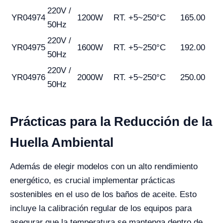
220V /
YR04974
1200W
RT. +5~250°C
165.00
50Hz
220V /
YR04975
1600W
RT. +5~250°C
192.00
50Hz
220V /
YR04976
2000W
RT. +5~250°C
250.00
50Hz
Prácticas para la Reducción de la
Huella Ambiental
Además de elegir modelos con un alto rendimiento
energético, es crucial implementar prácticas
sostenibles en el uso de los baños de aceite. Esto
incluye la calibración regular de los equipos para
asegurar que la temperatura se mantenga dentro de