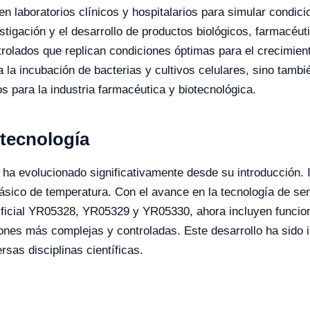
 laboratorios clínicos y hospitalarios para simular condic
igación y el desarrollo de productos biológicos, farmacéut
rolados que replican condiciones óptimas para el crecimient
 la incubación de bacterias y cultivos celulares, sino tambi
os para la industria farmacéutica y biotecnológica.
 tecnología
 ha evolucionado significativamente desde su introducción. 
básico de temperatura. Con el avance en la tecnología de se
tificial YR05328, YR05329 y YR05330, ahora incluyen funcio
iones más complejas y controladas. Este desarrollo ha sido
rsas disciplinas científicas.