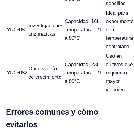
sencillos
Ideal para
Capacidad: 16L,
experimento
Investigaciones
YR05081
Temperatura: RT
con
enzimáticas
a 80°C
temperatura
controlada
Uso en
Capacidad: 23L,
cultivos que
Observación
YR05082
Temperatura: RT
requieren
de crecimiento
a 80°C
mayor
volumen
Errores comunes y cómo
evitarlos