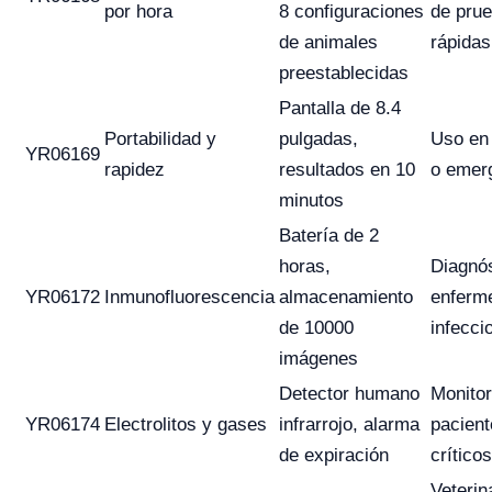
por hora
8 configuraciones
de pru
de animales
rápidas
preestablecidas
Pantalla de 8.4
Portabilidad y
pulgadas,
Uso en
YR06169
rapidez
resultados en 10
o emer
minutos
Batería de 2
horas,
Diagnós
YR06172
Inmunofluorescencia
almacenamiento
enferm
de 10000
infecci
imágenes
Detector humano
Monito
YR06174
Electrolitos y gases
infrarrojo, alarma
pacient
de expiración
críticos
Veterin