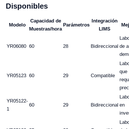
Disponibles
Capacidad de
Integración
Modelo
Parámetros
Mej
Muestras/hora
LIMS
Labo
YR06080
60
28
Bidireccional
de a
dem
Labo
que
YR05123
60
29
Compatible
requ
prec
Labo
YR05122-
60
29
Bidireccional
en
1
inve
Labo