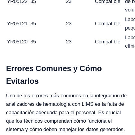
YR05122
35
23
Compatible
de b
vol
Labo
YR05121
35
23
Compatible
peq
Labo
YR05120
35
23
Compatible
clín
Errores Comunes y Cómo
Evitarlos
Uno de los errores más comunes en la integración de
analizadores de hematología con LIMS es la falta de
capacitación adecuada para el personal. Es crucial
que los técnicos comprendan cómo funciona el
sistema y cómo deben manejar los datos generados.