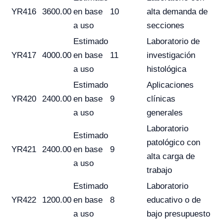
YR416
3600.00
en base
10
alta demanda de
a uso
secciones
Estimado
Laboratorio de
YR417
4000.00
en base
11
investigación
a uso
histológica
Estimado
Aplicaciones
YR420
2400.00
en base
9
clínicas
a uso
generales
Laboratorio
Estimado
patológico con
YR421
2400.00
en base
9
alta carga de
a uso
trabajo
Estimado
Laboratorio
YR422
1200.00
en base
8
educativo o de
a uso
bajo presupuesto