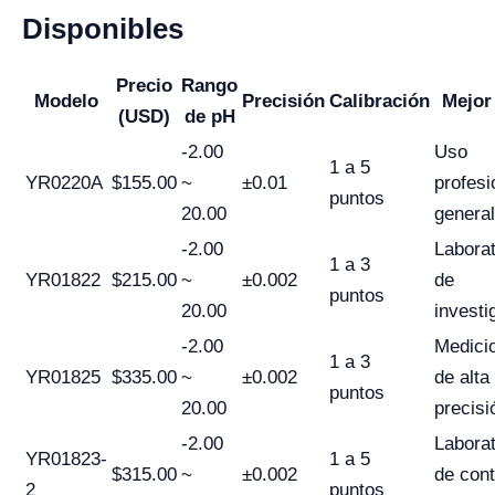
Disponibles
Precio
Rango
Modelo
Precisión
Calibración
Mejor
(USD)
de pH
-2.00
Uso
1 a 5
YR0220A
$155.00
~
±0.01
profesi
puntos
20.00
general
-2.00
Laborat
1 a 3
YR01822
$215.00
~
±0.002
de
puntos
20.00
investi
-2.00
Medici
1 a 3
YR01825
$335.00
~
±0.002
de alta
puntos
20.00
precisi
-2.00
Laborat
YR01823-
1 a 5
$315.00
~
±0.002
de cont
2
puntos