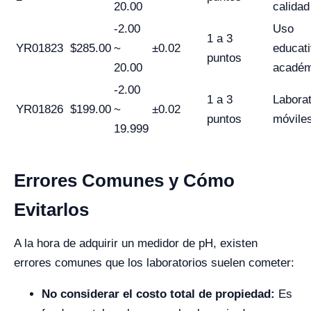
20.00
calidad
-2.00
Uso
1 a 3
YR01823
$285.00
~
±0.02
educati
puntos
20.00
académ
-2.00
1 a 3
Laborat
YR01826
$199.00
~
±0.02
puntos
móvile
19.999
Errores Comunes y Cómo
Evitarlos
A la hora de adquirir un medidor de pH, existen
errores comunes que los laboratorios suelen cometer:
No considerar el costo total de propiedad:
Es