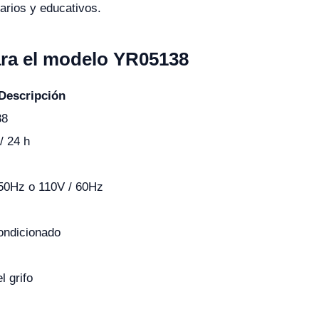
narios y educativos.
ara el modelo YR05138
Descripción
38
/ 24 h
50Hz o 110V / 60Hz
ondicionado
l grifo